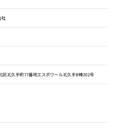
会社
区北久手町77番地エスポワール北久手B棟202号
。