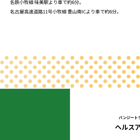
名鉄小牧線 味美駅より車で約6分。
名古屋高速道路11号小牧線 豊山南ICより車で約6分。
バンジート
ヘルス